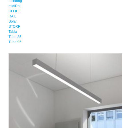
Lichtring
midiRail
OFFICE
RAIL
Solar
STORR
Tabla
Tube 85
Tube 95