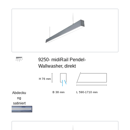
9250- midiRail Pendel-
Wallwasher, direkt
H 76 mm
B 38 mm
L 590-1710 mm
Abdecku
ng
satiniert