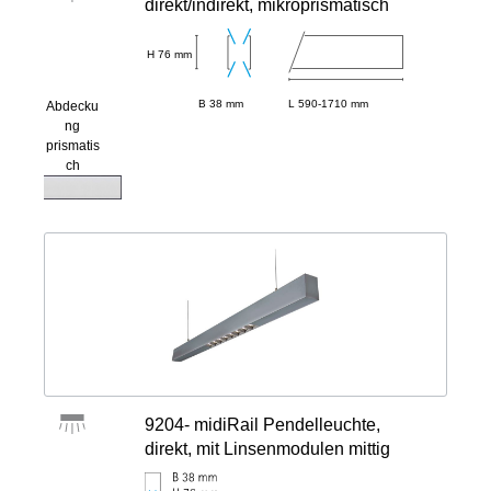
direkt/indirekt, mikroprismatisch
H 76 mm
B 38 mm
L 590-1710 mm
Abdecku
ng
prismatis
ch
9204- midiRail Pendelleuchte,
direkt, mit Linsenmodulen mittig