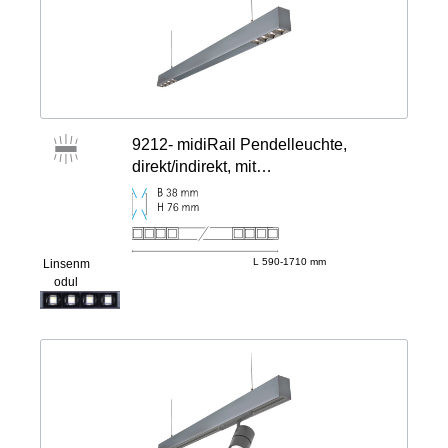
9212- midiRail Pendelleuchte,
direkt/indirekt, mit
Linsenmodulen außen
L 590-1710 mm
Linsenm
odul