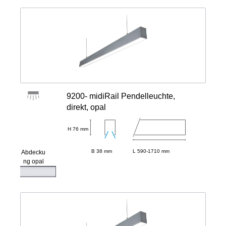
9200- midiRail Pendelleuchte,
direkt, opal
H 76 mm
B 38 mm
L 590-1710 mm
Abdecku
ng opal