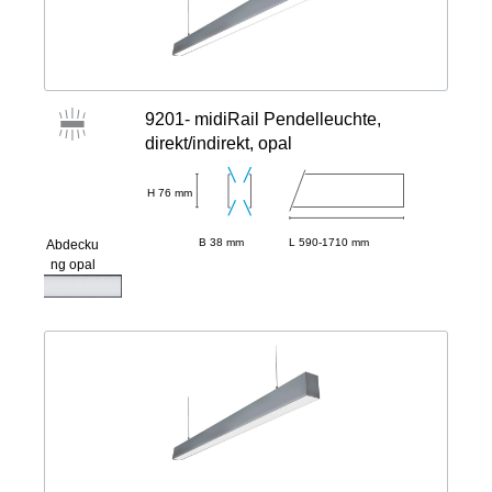
9201- midiRail Pendelleuchte,
direkt/indirekt, opal
H 76 mm
B 38 mm
L 590-1710 mm
Abdecku
ng opal