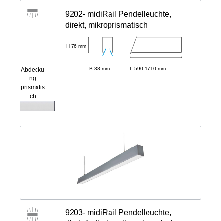
9202- midiRail Pendelleuchte,
direkt, mikroprismatisch
H 76 mm
B 38 mm
L 590-1710 mm
Abdecku
ng
prismatis
ch
9203- midiRail Pendelleuchte,