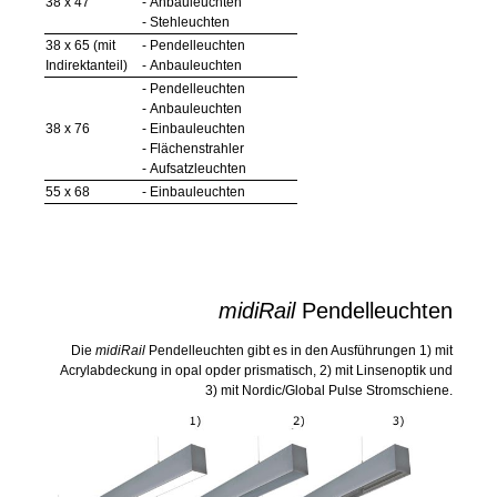
38 x 47
- Anbauleuchten
- Stehleuchten
38 x 65 (mit
- Pendelleuchten
Indirektanteil)
- Anbauleuchten
- Pendelleuchten
- Anbauleuchten
38 x 76
- Einbauleuchten
- Flächenstrahler
- Aufsatzleuchten
55 x 68
- Einbauleuchten
midiRail
Pendelleuchten
Die
midiRail
Pendelleuchten gibt es in den Ausführungen 1) mit
Acrylabdeckung in opal opder prismatisch, 2) mit Linsenoptik und
3) mit Nordic/Global Pulse Stromschiene.