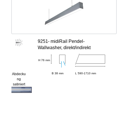
9251- midiRail Pendel-
Wallwasher, direkt/indirekt
H 76 mm
B 38 mm
L 590-1710 mm
Abdecku
ng
satiniert