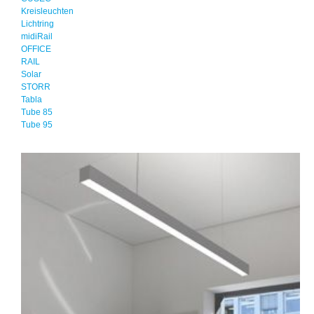
Kreisleuchten
Lichtring
midiRail
OFFICE
RAIL
Solar
STORR
Tabla
Tube 85
Tube 95