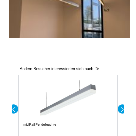
Andere Besucher interessierten sich auch für...
midiRail Pendelleuchte
RAIL Wandl