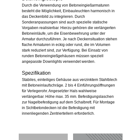
Durch die Verwendung von Betoneingießarmaturen
besteht die Möglichkeit, Einbauleuchten harmonisch in
das Deckenbild zu integrieren. Durch
Sonderanpassungen sind auch spezielle statische
Vorgaben realisierbar. Hierzu gehören die verlängerten
Betoneinläufe, um die Eisenbewehrung unter der
Armatur durchzuführen. Je nach Deckensituation stehen
flache Armaturen in eckig oder rund, die im Volumen
stark reduziert sind, zur Verfügung. Bei Einsatz von
runden Betoneingießgehäusen müssen speziell
angepasste Downlights verwendet werden.
Spezifikation
Stabiles, einteiliges Gehäuse aus verzinktem Stahlblech
mit Betoneinlaufschräge. 2 bis 4 Einführungsöffnungen
für Verlegerohr. Angesetzter Hals wahlweise
verlängerbar. Höhe max. 35 mm. Befestigungslaschen
zur Nagelbefestigung auf dem Schalbrett. Für Montage
in Sichtbetondecken ist die Befestigung mit
innenliegenden Zentriertellern erforderlich.