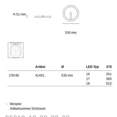
H 51 mm
530 mm
Artikel
Ø
LED-Typ
2700 K
16
2610 l
CRI 80
41401.
530 mm
17
3650 l
18
5220 l
►
Beispiel
Artikelnummer-Schlüssel