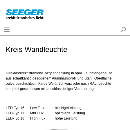
Kreis Wandleuchte
Direkt/indirekt strahlend. Acrylabdeckung in opal. Leuchtengehäuse
aus scharfkantig gezogenem Aluminiumprofil und Stahl. Oberfläche
pulverbeschichtet in Farbe Weiß, Schwarz oder nach RAL. Leuchte
komplett geschlossen mit anschlussfertiger Verdrahtung.
LED-Typ 16
Low Flux
niedrigeLeistung
LED-Typ 17
Mid Flux
optimierte Leistung
LED-Typ 18
High Flux
hohe Leistung