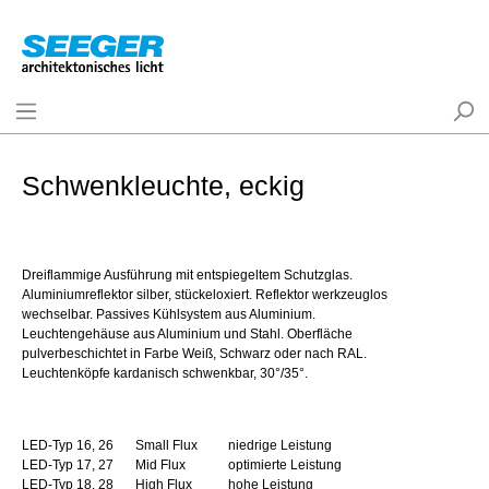
Schwenkleuchte, eckig
Dreiflammige Ausführung mit entspiegeltem Schutzglas.
Aluminiumreflektor silber, stückeloxiert. Reflektor werkzeuglos
wechselbar. Passives Kühlsystem aus Aluminium.
Leuchtengehäuse aus Aluminium und Stahl. Oberfläche
pulverbeschichtet in Farbe Weiß, Schwarz oder nach RAL.
Leuchtenköpfe kardanisch schwenkbar, 30°/35°.
LED-Typ 16, 26
Small Flux
niedrige Leistung
LED-Typ 17, 27
Mid Flux
optimierte Leistung
LED-Typ 18, 28
High Flux
hohe Leistung