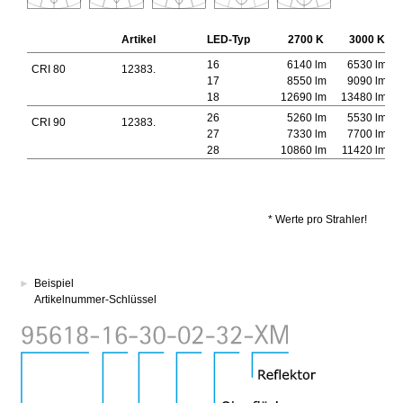
Artikel
LED-Typ
2700 K
3000 K
16
6140 lm
6530 lm
CRI 80
12383.
17
8550 lm
9090 lm
18
12690 lm
13480 lm
26
5260 lm
5530 lm
CRI 90
12383.
27
7330 lm
7700 lm
28
10860 lm
11420 lm
* Werte pro Strahler!
►
Beispiel
Artikelnummer-Schlüssel